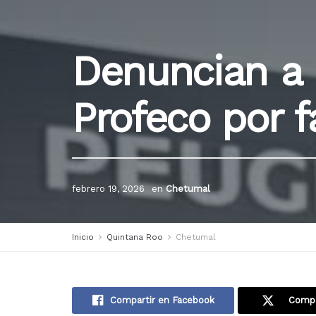
Denuncian a
Profeco por 
febrero 19, 2026
en
Chetumal
Inicio
Quintana Roo
Chetumal
Compartir en Facebook
Compa