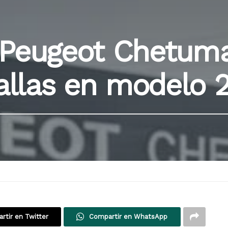
 Peugeot Chetuma
fallas en modelo 
rtir en Twitter
Compartir en WhatsApp