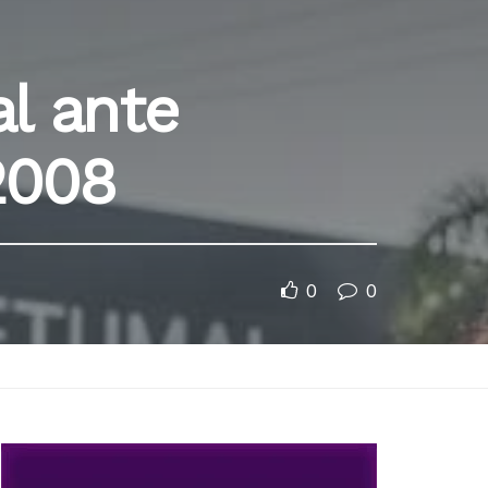
l ante
2008
0
0