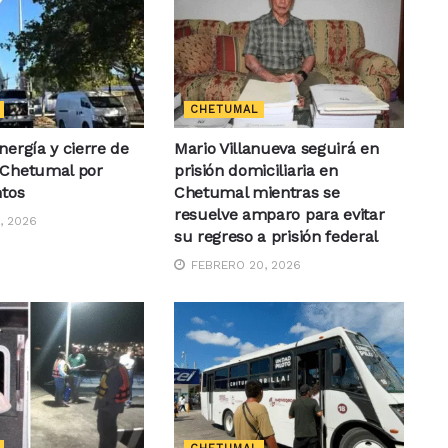
CHETUMAL
nergía y cierre de
Mario Villanueva seguirá en
 Chetumal por
prisión domiciliaria en
ntos
Chetumal mientras se
resuelve amparo para evitar
, 2026
su regreso a prisión federal
FEBRERO 20, 2026