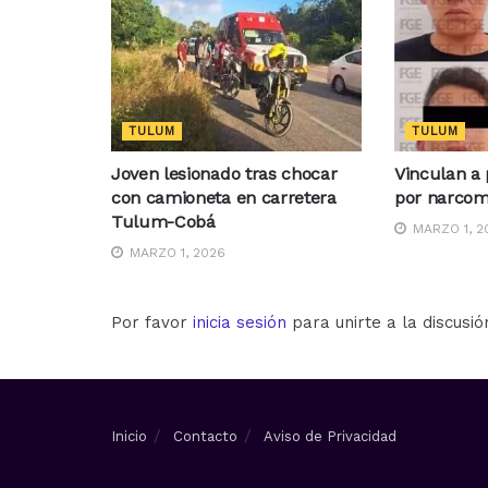
TULUM
TULUM
Joven lesionado tras chocar
Vinculan a 
con camioneta en carretera
por narco
Tulum-Cobá
MARZO 1, 2
MARZO 1, 2026
Por favor
inicia sesión
para unirte a la discusió
Inicio
Contacto
Aviso de Privacidad