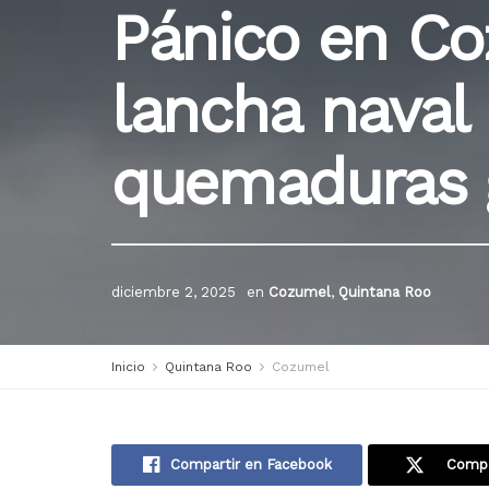
Pánico en Co
lancha naval
quemaduras 
diciembre 2, 2025
en
Cozumel
,
Quintana Roo
Inicio
Quintana Roo
Cozumel
Compartir en Facebook
Compa