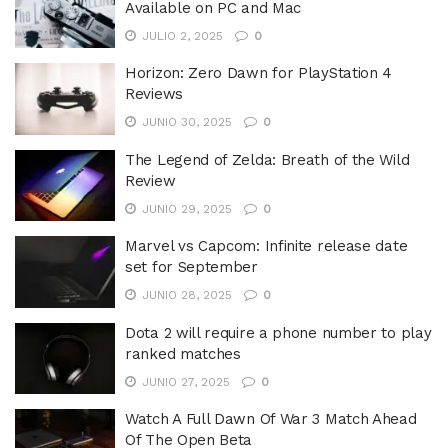
Available on PC and Mac
JULIO 2, 2025
0
Horizon: Zero Dawn for PlayStation 4
Reviews
JUNIO 30, 2025
0
The Legend of Zelda: Breath of the Wild
Review
JUNIO 29, 2025
0
Marvel vs Capcom: Infinite release date
set for September
JUNIO 28, 2025
0
Dota 2 will require a phone number to play
ranked matches
JUNIO 27, 2025
0
Watch A Full Dawn Of War 3 Match Ahead
Of The Open Beta