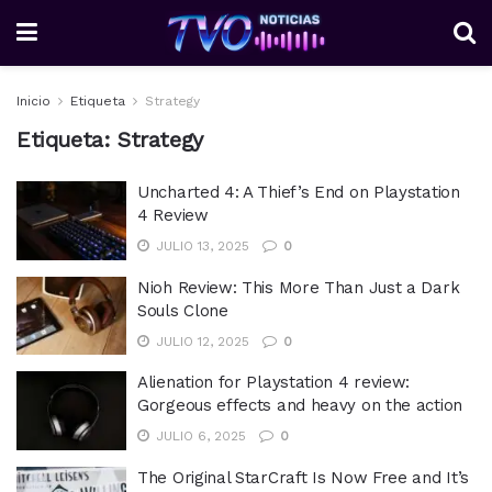
Inicio
Etiqueta
Strategy
Etiqueta:
Strategy
Uncharted 4: A Thief’s End on Playstation
4 Review
JULIO 13, 2025
0
Nioh Review: This More Than Just a Dark
Souls Clone
JULIO 12, 2025
0
Alienation for Playstation 4 review:
Gorgeous effects and heavy on the action
JULIO 6, 2025
0
The Original StarCraft Is Now Free and It’s