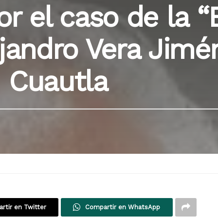
r el caso de la “
ejandro Vera Jimé
 Cuautla
rtir en Twitter
Compartir en WhatsApp