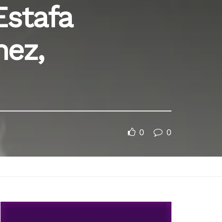
Estafa
nez,
0
0