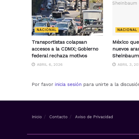
NACIONAL
NACIONAL
Transportistas colapsan
México que
accesos a la CDMX; Gobierno
nuevos ara
federal rechaza motivos
Sheinbaum 
ABRIL 6, 2026
ABRIL 3, 20
Por favor
inicia sesión
para unirte a la discusió
Inicio
Contacto
Aviso de Privacidad