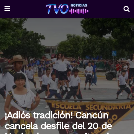
¡Adiós tradición! Cancún
cancela desfile del 20 de